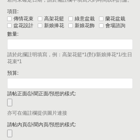
項目:
傳情花束
高架花籃
綠意盆栽
蘭花盆栽
盆花設計
新娘捧花
新娘花飾
會場諮詢
數量:
請於此攔註明填寫，例：高架花籃*1(對)/新娘捧花*1/生日
花束*1
預算:
請帖正面/訃聞正面/預想的樣式:
亦可在備註欄提供圖片連接
請帖內頁/訃聞內頁/預想的樣式: