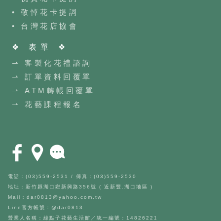
• 敬悼花卡提詞
•
台灣花店協會
❖ 表單 ❖
⇀ 客製化花禮諮詢
⇀ 訂單資料回覆單
⇀ ATM轉帳回覆單
⇀ 花藝課程報名
電話：(03)559-2531 / 傳真：(03)559-2530
地址：新竹縣湖口鄉新興路356號 ( 近新豐.湖口地區 )
Mail：dar0813@yahoo.com.tw
Line官方帳號：@dar0813
營業人名稱：綠點子花藝生活館／統一編號：14826221