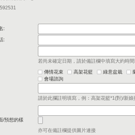
5592531
名:
話:
若尚未確定日期，請於備註欄中填寫大約時間
傳情花束
高架花籃
綠意盆栽
會場諮詢
請於此攔註明填寫，例：高架花籃*1(對)/新娘捧
面/預想的樣
亦可在備註欄提供圖片連接