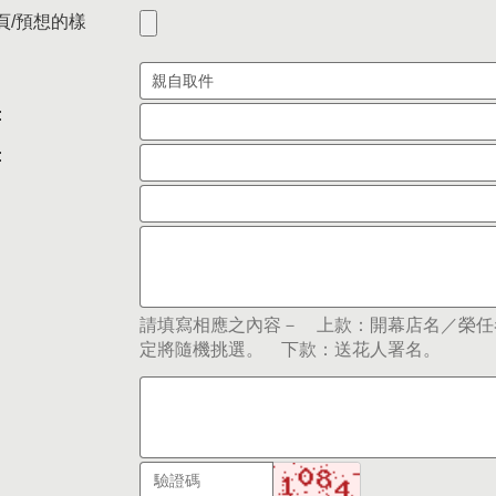
頁/預想的樣
:
:
請填寫相應之內容－ 上款：開幕店名／榮任
定將隨機挑選。 下款：送花人署名。