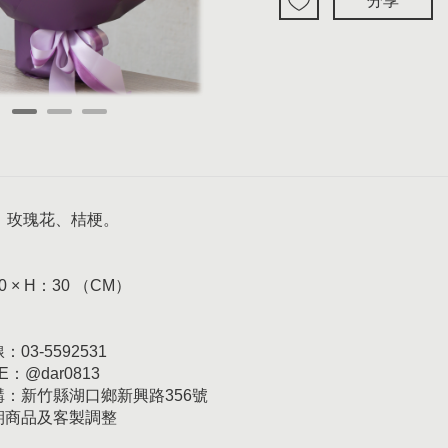
分享
、玫瑰花、桔梗。
0 × H：30 （CM）
03-5592531
E：@dar0813
訂購：新竹縣湖口鄉新興路356號
日期商品及客製調整