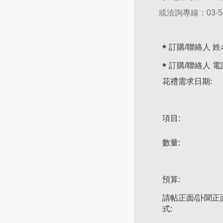
或洽詢專線：
03-
訂購/聯絡人 姓
訂購/聯絡人 電
花禮需求日期:
項目:
數量:
預算:
請帖正面/訃聞正
式: