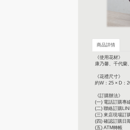
商品詳情
《使用花材》
康乃馨、千代蘭
《花禮尺寸》
約W：25 × D：2
《訂購辦法》
(一) 電話訂購專線：
(二) 聯絡訂購LIN
(三) 來店現場
(四) 確認訂購
(五) ATM轉帳