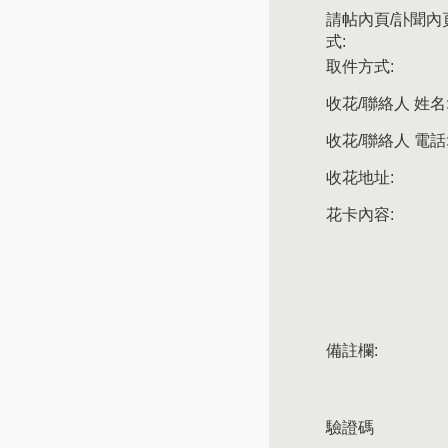
請帖內頁/訃聞內
式:
取件方式:
收花/聯絡人 姓名
收花/聯絡人 電話
收花地址:
花卡內容:
備註欄:
驗證碼