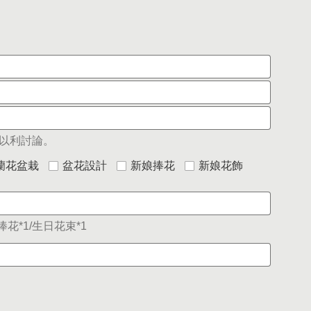
以利討論。
蘭花盆栽
盆花設計
新娘捧花
新娘花飾
花*1/生日花束*1