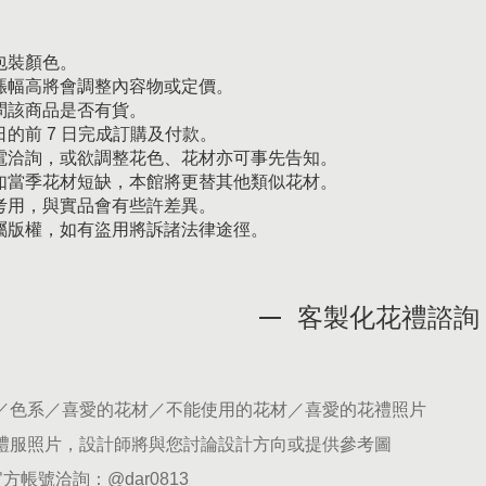
包裝顏色。
漲幅高將會調整內容物或定價。
問該商品是否有貨。
的前 7 日完成訂購及付款。
電洽詢，或欲調整花色、花材亦可事先告知。
如當季花材短缺，本館將更替其他類似花材。
考用，與實品會有些許差異。
屬版權，如有盜用將訴諸法律途徑。
客製化花禮諮詢
期／色系／喜愛的花材／不能使用的花材／喜愛的花禮照片
供禮服照片，設計師將與您討論設計方向或提供參考圖
官方帳號洽詢：
@dar0813