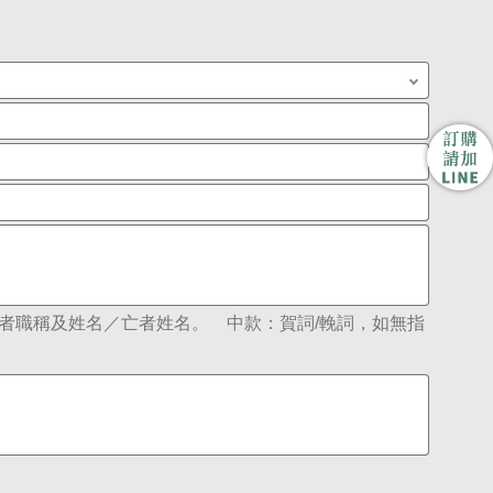
者職稱及姓名／亡者姓名。 中款：賀詞/輓詞，如無指