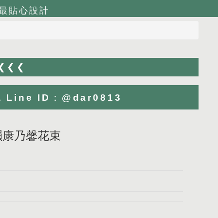
最貼心設計
 ❮❮❮
ne ID：@dar0813
紫韻康乃馨花束