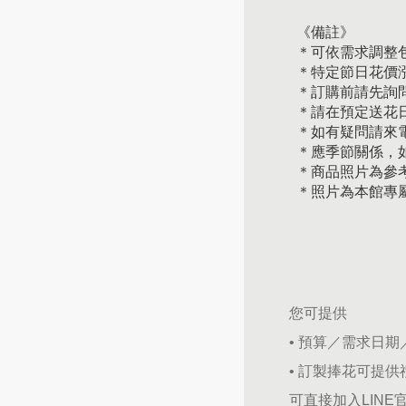
《備註》
＊可依需求調整
＊特定節日花價
＊訂購前請先詢
＊請在預定送花日
＊如有疑問請來
＊應季節關係，
＊商品照片為參
＊照片為本館專
您可提供
• 預算／需求日
• 訂製捧花可提
可直接加入LINE