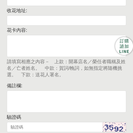
收花地址:
花卡內容:
請填寫相應之內容－ 上款：開幕店名／榮任者職稱及姓
名／亡者姓名。 中款：賀詞/輓詞，如無指定將隨機挑
選。 下款：送花人署名。
備註欄:
驗證碼