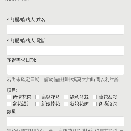
訂購/聯絡人 姓名:
訂購/聯絡人 電話:
花禮需求日期:
若尚未確定日期，請於備註欄中填寫大約時間以利討論。
項目:
傳情花束
高架花籃
綠意盆栽
蘭花盆栽
盆花設計
新娘捧花
新娘花飾
會場諮詢
數量:
請於此攔註明填寫，例：高架花籃*1(對)/新娘捧花*1/生日