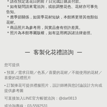
＊請在預定送花日的前 7 日完成訂購及付款。
＊如有疑問請來電洽詢，或欲調整花色、花材亦可事先
告知。
＊應季節關係，如當季花材短缺，本館將更替其他類似
花材。
＊商品照片為參考用，與實品會有些許差異。
＊照片為本館專屬版權，如有盜用將訴諸法律途徑。
客製化花禮諮詢
您可提供
• 預算／需求日期／色系／喜愛的花材／不能使用的花材／
喜愛的花禮照片
• 訂製捧花可提供禮服照片，設計師將與您討論設計方向或
提供參考圖
可直接加入LINE官方帳號洽詢：
@dar0813
或洽詢專線：
03-5592531