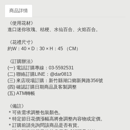
商品詳情
《使用花材》
進口迷你玫瑰、桔梗、水仙百合、火焰百合。
《花禮尺寸》
約W：40 × D：30 × H：45 （CM）
《訂購辦法》
(一) 電話訂購專線：03-5592531
(二) 聯絡訂購LINE：@dar0813
(三) 來店現場訂購：新竹縣湖口鄉新興路356號
(四) 確認訂購日期商品及客製調整
(五) ATM轉帳
《備註》
＊可依需求調整包裝顏色。
＊特定節日花價漲幅高將會調整內容物或定價。
＊訂購前請先詢問該商品是否有貨。