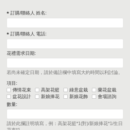
訂購/聯絡人 姓名:
訂購/聯絡人 電話:
花禮需求日期:
若尚未確定日期，請於備註欄中填寫大約時間以利討論。
項目:
傳情花束
高架花籃
綠意盆栽
蘭花盆栽
盆花設計
新娘捧花
新娘花飾
會場諮詢
數量:
請於此攔註明填寫，例：高架花籃*1(對)/新娘捧花*1/生日
花束*1