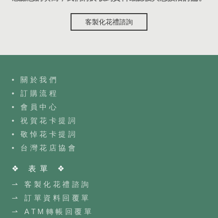
客製化花禮諮詢
• 關於我們
• 訂購流程
•
會員中心
• 祝賀花卡提詞
• 敬悼花卡提詞
•
台灣花店協會
❖ 表單 ❖
⇀ 客製化花禮諮詢
⇀ 訂單資料回覆單
⇀ ATM轉帳回覆單