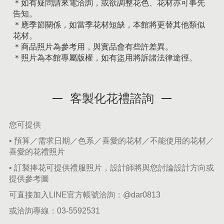
＊如有疑問請來電洽詢，或欲調整花色、花材亦可事先
告知。
＊應季節關係，如當季花材短缺，本館將更替其他類似
花材。
＊商品照片為參考用，與實品會有些許差異。
＊照片為本館專屬版權，如有盜用將訴諸法律途徑。
客製化花禮諮詢
您可提供
• 預算／需求日期／色系／喜愛的花材／不能使用的花材／
喜愛的花禮照片
• 訂製捧花可提供禮服照片，設計師將與您討論設計方向或
提供參考圖
可直接加入LINE官方帳號洽詢：
@dar0813
或洽詢專線：
03-5592531