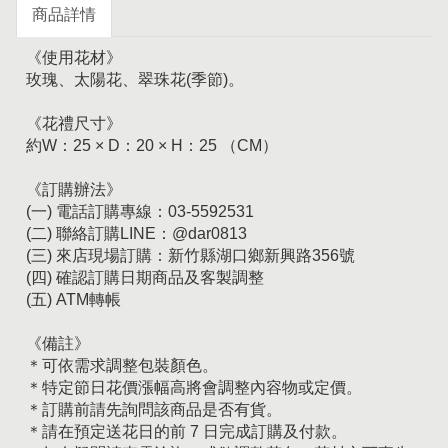
商品詳情
《使用花材》
玫瑰、太陽花、翠珠花(季節)。
《花禮尺寸》
約W：25 × D：20 × H：25 （CM）
《訂購辦法》
(一) 電話訂購專線：03-5592531
(二) 聯絡訂購LINE：@dar0813
(三) 來店現場訂購：新竹縣湖口鄉新興路356號
(四) 確認訂購日期商品及客製調整
(五) ATM轉帳
《備註》
＊可依需求調整包裝顏色。
＊特定節日花價漲幅高將會調整內容物或定價。
＊訂購前請先詢問該商品是否有貨。
＊請在預定送花日的前 7 日完成訂購及付款。