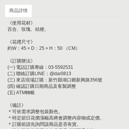
商品詳情
《使用花材》
百合、玫瑰、桔梗。
《花禮尺寸》
約W：45 × D：25 × H：50 （CM）
《訂購辦法》
(一) 電話訂購專線：03-5592531
(二) 聯絡訂購LINE：@dar0813
(三) 來店現場訂購：新竹縣湖口鄉新興路356號
(四) 確認訂購日期商品及客製調整
(五) ATM轉帳
《備註》
＊可依需求調整包裝顏色。
＊特定節日花價漲幅高將會調整內容物或定價。
＊訂購前請先詢問該商品是否有貨。