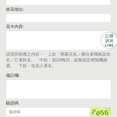
收花地址:
花卡內容:
請填寫相應之內容－ 上款：開幕店名／榮任者職稱及姓
名／亡者姓名。 中款：賀詞/輓詞，如無指定將隨機挑
選。 下款：送花人署名。
備註欄:
驗證碼