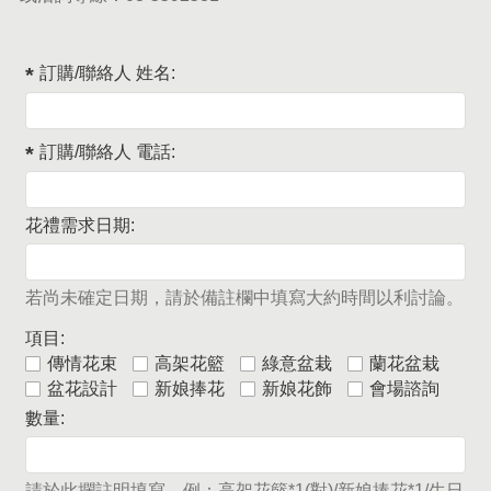
訂購/聯絡人 姓名:
訂購/聯絡人 電話:
花禮需求日期:
若尚未確定日期，請於備註欄中填寫大約時間以利討論。
項目:
傳情花束
高架花籃
綠意盆栽
蘭花盆栽
盆花設計
新娘捧花
新娘花飾
會場諮詢
數量:
請於此攔註明填寫，例：高架花籃*1(對)/新娘捧花*1/生日