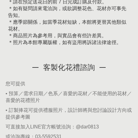
＊請在預定送花日的前 7 日完成訂購及付款。
＊如有疑問請來電洽詢，或欲調整花色、花材亦可事先
告知。
＊應季節關係，如當季花材短缺，本館將更替其他類似
花材。
＊商品照片為參考用，與實品會有些許差異。
＊照片為本館專屬版權，如有盜用將訴諸法律途徑。
客製化花禮諮詢
您可提供
• 預算／需求日期／色系／喜愛的花材／不能使用的花材／
喜愛的花禮照片
• 訂製捧花可提供禮服照片，設計師將與您討論設計方向或
提供參考圖
可直接加入LINE官方帳號洽詢：
@dar0813
或洽詢專線：
03-5592531