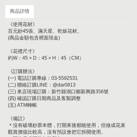
商品詳情
《使用花材》
百元鈔45張、滿天星、乾燥花材。
(商品金額包含裡面現金)
《花禮尺寸》
約W：45 × D：45 × H：45（CM）
《訂購辦法》
(一) 電話訂購專線：03-5592531
(二) 聯絡訂購LINE：@dar0813
(三) 來店現場訂購：新竹縣湖口鄉新興路356號
(四) 確認訂購日期商品及客製調整
(五) ATM轉帳
《備註》
＊沒有破壞鈔票本體，打開來後都能使用，但做成花束
觀賞價值比較高，沒有預設會把它拆開使用。