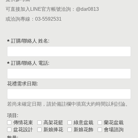
可直接加入LINE官方帳號洽詢：
@dar0813
或洽詢專線：
03-5592531
訂購/聯絡人 姓名:
訂購/聯絡人 電話:
花禮需求日期:
若尚未確定日期，請於備註欄中填寫大約時間以利討論。
項目:
傳情花束
高架花籃
綠意盆栽
蘭花盆栽
盆花設計
新娘捧花
新娘花飾
會場諮詢
數量: