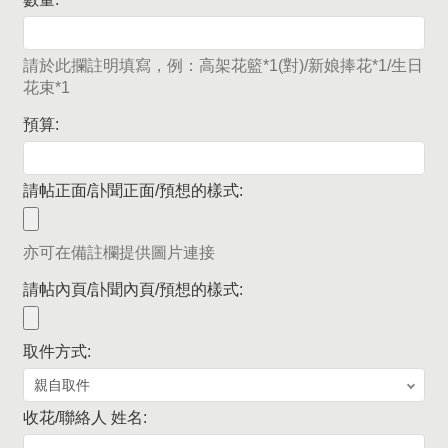
請於此攔註明填寫，例：高架花籃*1(對)/新娘捧花*1/生日
花束*1
預算:
請帖正面/訃聞正面/預想的樣式:
亦可在備註欄提供圖片連接
請帖內頁/訃聞內頁/預想的樣式:
取件方式:
收花/聯絡人 姓名: