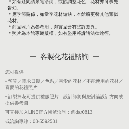
＊如有疑問請來電洽詢，或欲調整花色、花材亦可事先
告知。
＊應季節關係，如當季花材短缺，本館將更替其他類似
花材。
＊商品照片為參考用，與實品會有些許差異。
＊照片為本館專屬版權，如有盜用將訴諸法律途徑。
客製化花禮諮詢
您可提供
• 預算／需求日期／色系／喜愛的花材／不能使用的花材／
喜愛的花禮照片
• 訂製捧花可提供禮服照片，設計師將與您討論設計方向或
提供參考圖
可直接加入LINE官方帳號洽詢：
@dar0813
或洽詢專線：
03-5592531