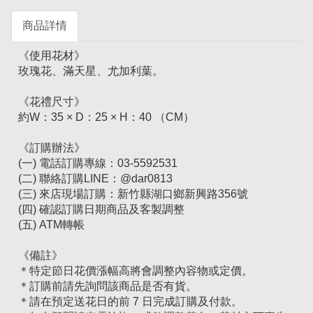
商品詳情
《使用花材》
玫瑰花、滿天星、尤加利葉。
《花禮尺寸》
約W：35 × D：25 × H：40 （CM）
《訂購辦法》
(一) 電話訂購專線：03-5592531
(二) 聯絡訂購LINE：@dar0813
(三) 來店現場訂購：新竹縣湖口鄉新興路356號
(四) 確認訂購日期商品及客製調整
(五) ATM轉帳
《備註》
＊特定節日花價漲幅高將會調整內容物或定價。
＊訂購前請先詢問該商品是否有貨。
＊請在預定送花日的前 7 日完成訂購及付款。