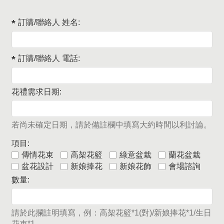
訂購/聯絡人 姓名:
訂購/聯絡人 電話:
花禮需求日期:
若尚未確定日期，請於備註欄中填寫大約時間以利討論。
項目:
傳情花束
高架花籃
綠意盆栽
蘭花盆栽
盆花設計
新娘捧花
新娘花飾
會場諮詢
數量:
請於此攔註明填寫，例：高架花籃*1(對)/新娘捧花*1/生日
花束*1