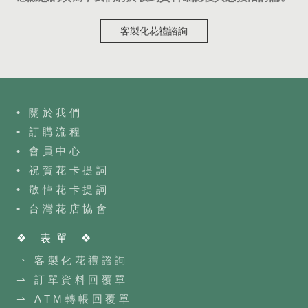
客製化花禮諮詢
• 關於我們
• 訂購流程
•
會員中心
• 祝賀花卡提詞
• 敬悼花卡提詞
•
台灣花店協會
❖ 表單 ❖
⇀ 客製化花禮諮詢
⇀ 訂單資料回覆單
⇀ ATM轉帳回覆單