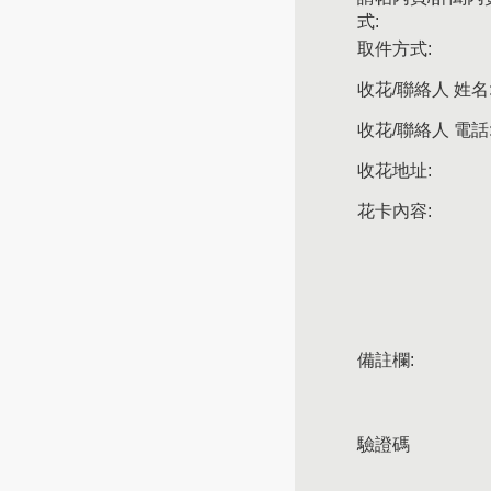
式:
取件方式:
收花/聯絡人 姓名
收花/聯絡人 電話
收花地址:
花卡內容:
備註欄:
驗證碼