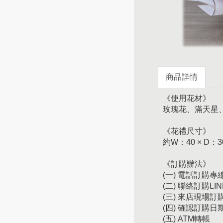
商品詳情
《使用花材》
玫瑰花、滿天星
《花禮尺寸》
約W：40 × D：3
《訂購辦法》
(一) 電話訂購專線：
(二) 聯絡訂購LIN
(三) 來店現場
(四) 確認訂購
(五) ATM轉帳