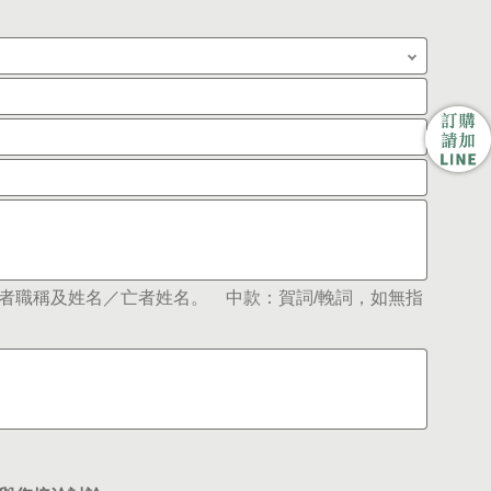
者職稱及姓名／亡者姓名。 中款：賀詞/輓詞，如無指