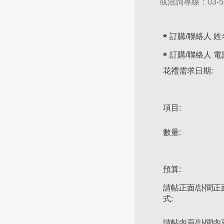
或洽詢專線：
03-
訂購/聯絡人 姓
訂購/聯絡人 電
花禮需求日期:
項目:
數量:
預算:
請帖正面/訃聞正
式:
請帖內頁/訃聞內