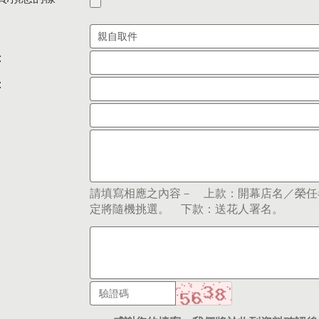
:
:
請填寫相應之內容－ 上款：開幕店名／榮任
定將隨機挑選。 下款：送花人署名。