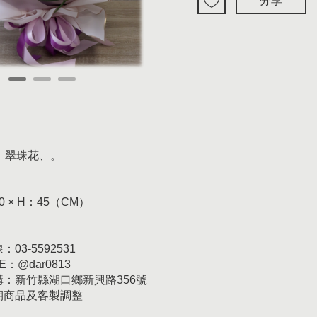
分享
、翠珠花、。
0 × H：45（CM）
03-5592531
E：@dar0813
訂購：新竹縣湖口鄉新興路356號
日期商品及客製調整