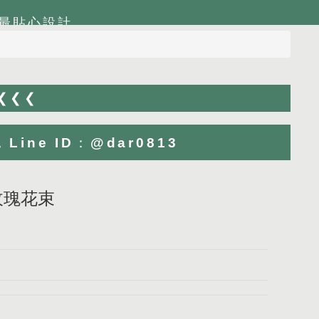
最貼心設計
 ❮❮❮
ne ID：@dar0813
玫瑰花束