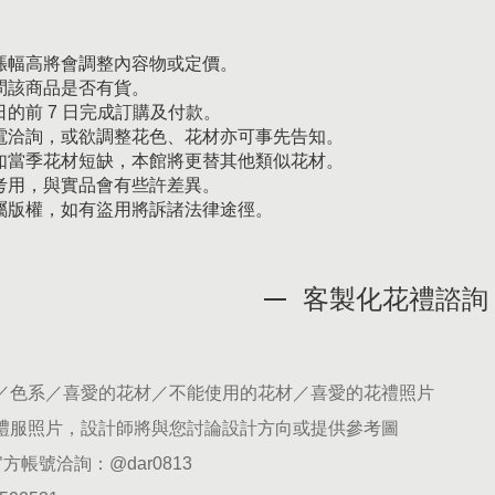
漲幅高將會調整內容物或定價。
問該商品是否有貨。
的前 7 日完成訂購及付款。
電洽詢，或欲調整花色、花材亦可事先告知。
如當季花材短缺，本館將更替其他類似花材。
考用，與實品會有些許差異。
屬版權，如有盜用將訴諸法律途徑。
客製化花禮諮詢
期／色系／喜愛的花材／不能使用的花材／喜愛的花禮照片
供禮服照片，設計師將與您討論設計方向或提供參考圖
官方帳號洽詢：
@dar0813