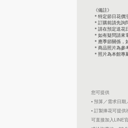
《備註》
＊特定節日花價
＊訂購前請先詢
＊請在預定送花日
＊如有疑問請來
＊應季節關係，
＊商品照片為參
＊照片為本館專
您可提供
• 預算／需求日
• 訂製捧花可提
可直接加入LINE