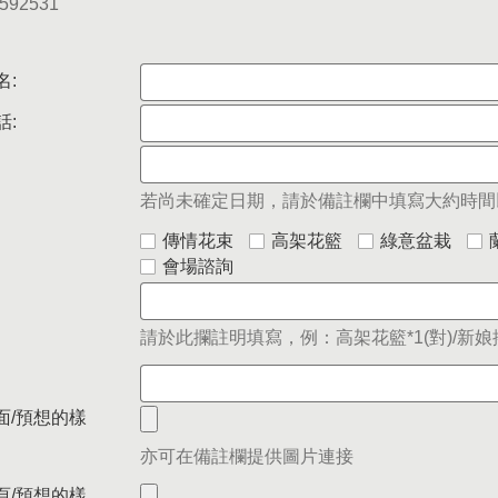
5592531
名:
話:
若尚未確定日期，請於備註欄中填寫大約時間
傳情花束
高架花籃
綠意盆栽
會場諮詢
請於此攔註明填寫，例：高架花籃*1(對)/新娘捧
面/預想的樣
亦可在備註欄提供圖片連接
頁/預想的樣