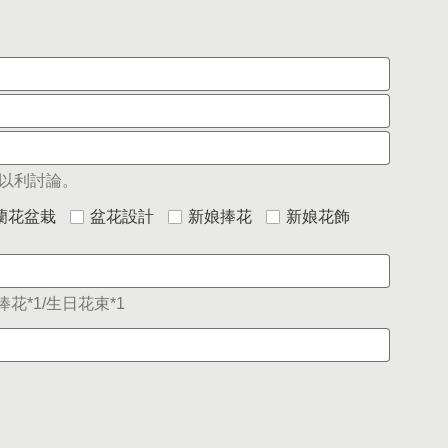
以利討論。
蘭花盆栽
盆花設計
新娘捧花
新娘花飾
花*1/生日花束*1