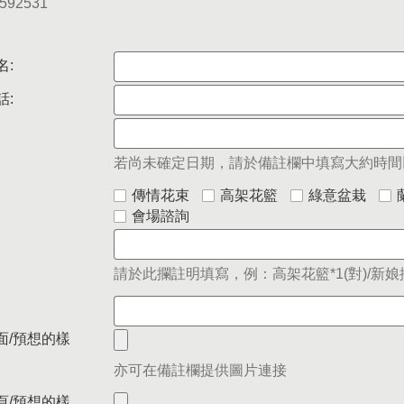
5592531
名:
話:
若尚未確定日期，請於備註欄中填寫大約時間
傳情花束
高架花籃
綠意盆栽
會場諮詢
請於此攔註明填寫，例：高架花籃*1(對)/新娘捧
面/預想的樣
亦可在備註欄提供圖片連接
頁/預想的樣