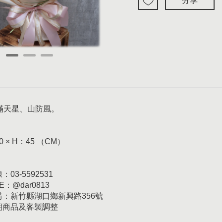
分享
滿天星、山防風。
0 × H：45 （CM）
03-5592531
E：@dar0813
訂購：新竹縣湖口鄉新興路356號
日期商品及客製調整