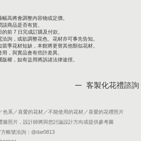
漲幅高將會調整內容物或定價。
問該商品是否有貨。
的前 7 日完成訂購及付款。
電洽詢，或欲調整花色、花材亦可事先告知。
如當季花材短缺，本館將更替其他類似花材。
考用，與實品會有些許差異。
屬版權，如有盜用將訴諸法律途徑。
客製化花禮諮詢
期／色系／喜愛的花材／不能使用的花材／喜愛的花禮照片
供禮服照片，設計師將與您討論設計方向或提供參考圖
官方帳號洽詢：
@dar0813