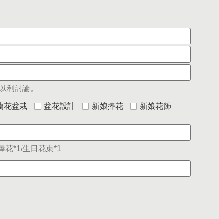
以利討論。
蘭花盆栽
盆花設計
新娘捧花
新娘花飾
花*1/生日花束*1