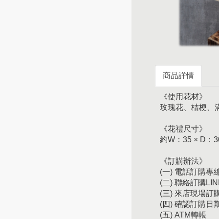
商品詳情
《使用花材》
玫瑰花、桔梗、
《花禮尺寸》
約W：35 × D：3
《訂購辦法》
(一) 電話訂購專線：
(二) 聯絡訂購LIN
(三) 來店現場
(四) 確認訂購
(五) ATM轉帳