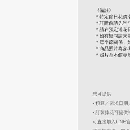
《備註》
＊特定節日花價
＊訂購前請先詢
＊請在預定送花日
＊如有疑問請來
＊應季節關係，
＊商品照片為參
＊照片為本館專
您可提供
• 預算／需求日
• 訂製捧花可提
可直接加入LINE