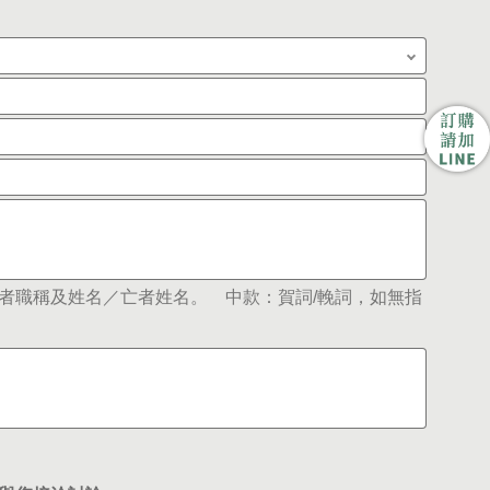
者職稱及姓名／亡者姓名。 中款：賀詞/輓詞，如無指