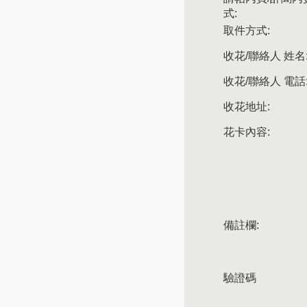
式:
取件方式:
收花/聯絡人 姓名
收花/聯絡人 電話
收花地址:
花卡內容:
備註欄:
驗證碼