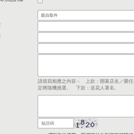
:
:
請填寫相應之內容－ 上款：開幕店名／榮任
定將隨機挑選。 下款：送花人署名。