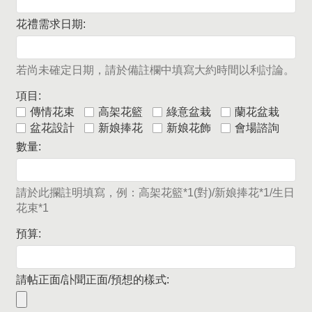
花禮需求日期:
若尚未確定日期，請於備註欄中填寫大約時間以利討論。
項目:
傳情花束
高架花籃
綠意盆栽
蘭花盆栽
盆花設計
新娘捧花
新娘花飾
會場諮詢
數量:
請於此攔註明填寫，例：高架花籃*1(對)/新娘捧花*1/生日
花束*1
預算:
請帖正面/訃聞正面/預想的樣式: