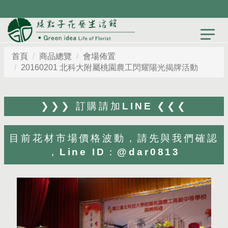
首頁
商品總覽
會場佈置
20160201 北科大附屬桃園農工閃耀陽光揭牌活動
❯❯❯ 訂購請加LINE ❮❮❮
目前花材市場價格波動，請先與我們確認
，Line ID：@dar0813