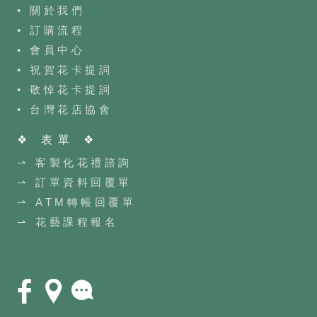
• 關於我們
• 訂購流程
•
會員中心
• 祝賀花卡提詞
• 敬悼花卡提詞
•
台灣花店協會
❖ 表單 ❖
⇀ 客製化花禮諮詢
⇀ 訂單資料回覆單
⇀ ATM轉帳回覆單
⇀ 花藝課程報名