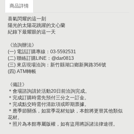
商品詳情
喜氣閃耀的這一刻
陽光的太陽花跳躍的文心蘭
紀錄下最耀眼的這一天
《洽詢辦法》
(一) 電話訂購專線：03-5592531
(二) 聯絡訂購LINE：@dar0813
(三) 來店現場洽詢：新竹縣湖口鄉新興路356號
(四) ATM轉帳
《備註》
＊會場諮詢請於活動20日前洽詢完成。
＊完成訂購時需先預付三分之一訂金。
＊完成點交時需付清款項或即期票據。
＊應季節關係，如當季花材短缺，本館將更替其他類似
花材。
＊照片為本館專屬版權，如有盜用將訴諸法律途徑。