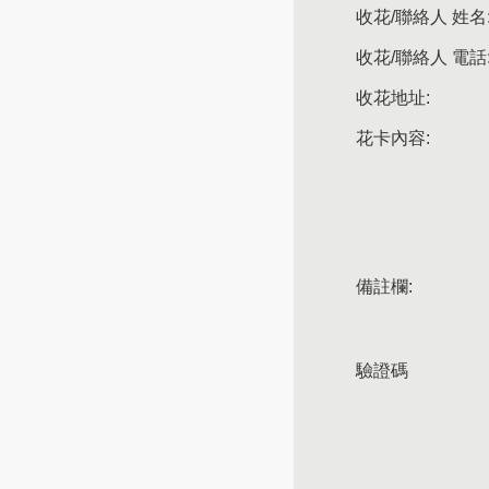
收花/聯絡人 姓名
收花/聯絡人 電話
收花地址:
花卡內容:
備註欄:
驗證碼