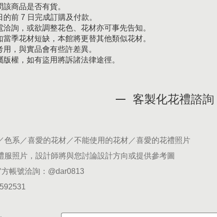
問該商品是否有貨。
的前 7 日完成訂購及付款。
電洽詢，或欲調整花色、花材亦可事先告知。
如當季花材短缺，本館將更替其他類似花材。
考用，與實品會有些許差異。
屬版權，如有盜用將訴諸法律途徑。
客製化花禮諮詢
期／色系／喜愛的花材／不能使用的花材／喜愛的花禮照片
供禮服照片，設計師將與您討論設計方向或提供參考圖
官方帳號洽詢：
@dar0813
5592531