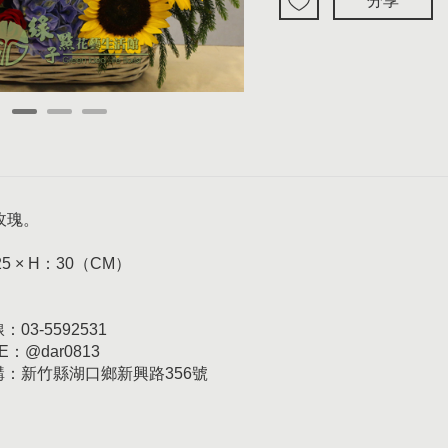
分享
玫瑰。
25 × H：30（CM）
03-5592531
E：@dar0813
訂購：新竹縣湖口鄉新興路356號