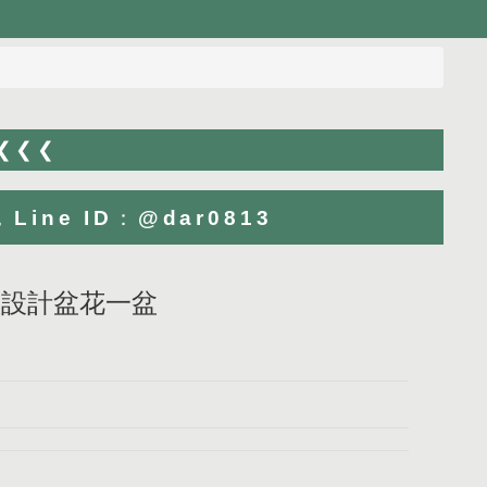
 ❮❮❮
ne ID：@dar0813
夏意設計盆花一盆