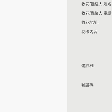
收花/聯絡人 姓名
收花/聯絡人 電話
收花地址:
花卡內容:
備註欄:
驗證碼