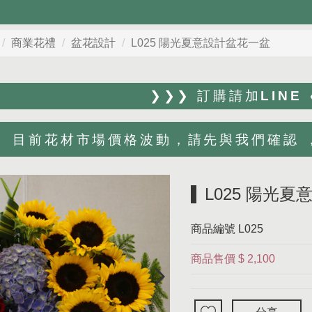
商業花禮
盆花設計
L025 陽光夏意設計盆花一盆
❯❯❯ 訂購請加LINE
目前花材市場價格波動，請先與我們確認 ，Li
L025 陽光
商品編號
L025
商品售價
$ 2,100