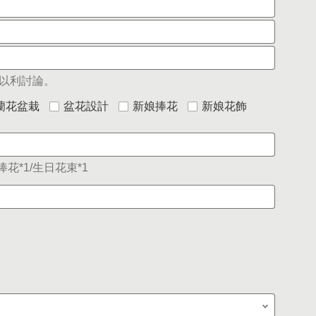
以利討論。
蘭花盆栽
盆花設計
新娘捧花
新娘花飾
花*1/生日花束*1