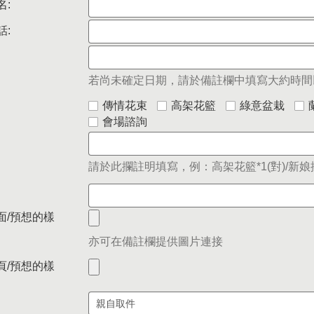
名:
話:
若尚未確定日期，請於備註欄中填寫大約時間
傳情花束
高架花籃
綠意盆栽
會場諮詢
請於此攔註明填寫，例：高架花籃*1(對)/新娘捧
面/預想的樣
亦可在備註欄提供圖片連接
頁/預想的樣