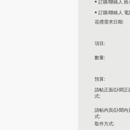
訂購/聯絡人 姓
訂購/聯絡人 電
花禮需求日期:
項目:
數量:
預算:
請帖正面/訃聞正
式:
請帖內頁/訃聞內
式:
取件方式: