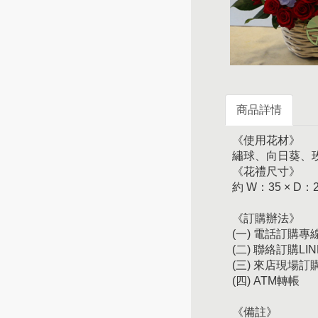
商品詳情
《使用花材》
繡球、向日葵、
《花禮尺寸》
約 W：35 × D：
《訂購辦法》
(一) 電話訂購專線：
(二) 聯絡訂購LIN
(三) 來店現場
(四) ATM轉帳
《備註》