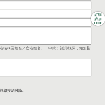
者職稱及姓名／亡者姓名。 中款：賀詞/輓詞，如無指
與您接洽討論。