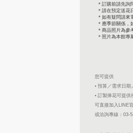
＊訂購前請先詢
＊請在預定送花日
＊如有疑問請來
＊應季節關係，
＊商品照片為參
＊照片為本館專
您可提供
• 預算／需求日
• 訂製捧花可提
可直接加入LINE
或洽詢專線：
03-