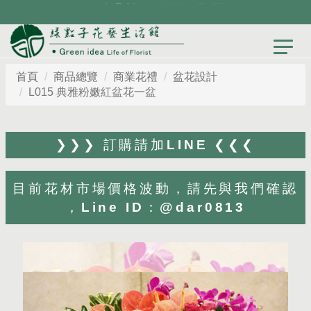
首頁
商品總覽
商業花禮
盆花設計
L015 典雅粉嫩紅盆花一盆
❯❯❯ 訂購請加LINE ❮❮❮
目前花材市場價格波動，請先與我們確認
，Line ID：@dar0813