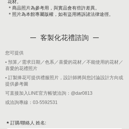
花材。
＊商品照片為參考用，與實品會有些許差異。
＊照片為本館專屬版權，如有盜用將訴諸法律途徑。
客製化花禮諮詢
您可提供
• 預算／需求日期／色系／喜愛的花材／不能使用的花材／
喜愛的花禮照片
• 訂製捧花可提供禮服照片，設計師將與您討論設計方向或
提供參考圖
可直接加入LINE官方帳號洽詢：
@dar0813
或洽詢專線：
03-5592531
訂購/聯絡人 姓名: