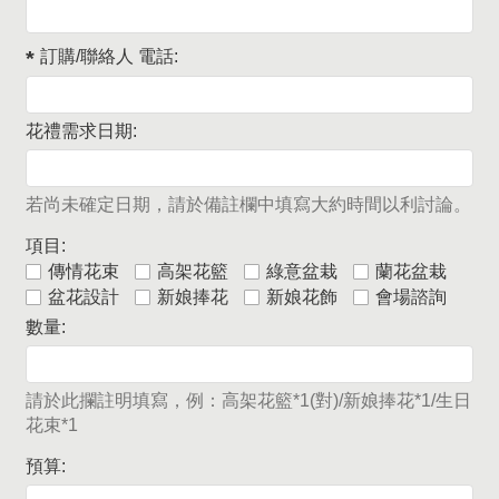
訂購/聯絡人 電話:
花禮需求日期:
若尚未確定日期，請於備註欄中填寫大約時間以利討論。
項目:
傳情花束
高架花籃
綠意盆栽
蘭花盆栽
盆花設計
新娘捧花
新娘花飾
會場諮詢
數量:
請於此攔註明填寫，例：高架花籃*1(對)/新娘捧花*1/生日
花束*1
預算: