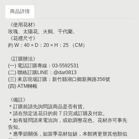
商品詳情
《使用花材》
玫瑰、太陽花、火鶴、千代蘭。
《花禮尺寸》
約 W：40 × D：20 × H：25 （CM）
《訂購辦法》
(一) 電話訂購專線：03-5592531
(二) 聯絡訂購LINE：@dar0813
(三) 來店現場訂購：新竹縣湖口鄉新興路356號
(四) ATM轉帳
《備註》
＊訂購前請先詢問該商品是否有貨。
＊請在預定送花日的前 7 日完成訂購及付款。
＊如有疑問請來電洽詢，或欲調整花色、花材亦可事先
告知。
＊應季節關係，如當季花材短缺，本館將更替其他類似