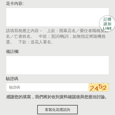
花卡內容:
請填寫相應之內容－ 上款：開幕店名／榮任者職稱及姓
名／亡者姓名。 中款：賀詞/輓詞，如無指定將隨機挑
選。 下款：送花人署名。
備註欄:
驗證碼
感謝您的填寫，我們將於收到資料確認後與您接洽討論。
客製化花禮諮詢