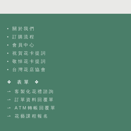
• 關於我們
• 訂購流程
•
會員中心
• 祝賀花卡提詞
• 敬悼花卡提詞
•
台灣花店協會
❖ 表單 ❖
⇀ 客製化花禮諮詢
⇀ 訂單資料回覆單
⇀ ATM轉帳回覆單
⇀ 花藝課程報名