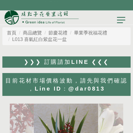
首頁
商品總覽
節慶花禮
畢業季祝福花禮
L013 喜氣紅白紫盆花一盆
❯❯❯ 訂購請加LINE ❮❮❮
目前花材市場價格波動，請先與我們確認
，Line ID：@dar0813