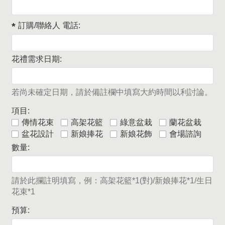
訂購/聯絡人 電話:
花禮需求日期:
若尚未確定日期，請於備註欄中填寫大約時間以利討論。
項目:
傳情花束
高架花籃
綠意盆栽
蘭花盆栽
盆花設計
新娘捧花
新娘花飾
會場諮詢
數量:
請於此攔註明填寫，例：高架花籃*1(對)/新娘捧花*1/生日
花束*1
預算: