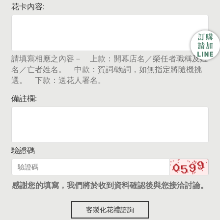
花卡內容:
請填寫相應之內容－ 上款：開幕店名／榮任者職稱及姓
名／亡者姓名。 中款：賀詞/輓詞，如無指定將隨機挑
選。 下款：送花人署名。
備註欄:
驗證碼
感謝您的填寫，我們將於收到資料確認後與您接洽討論。
客製化花禮諮詢