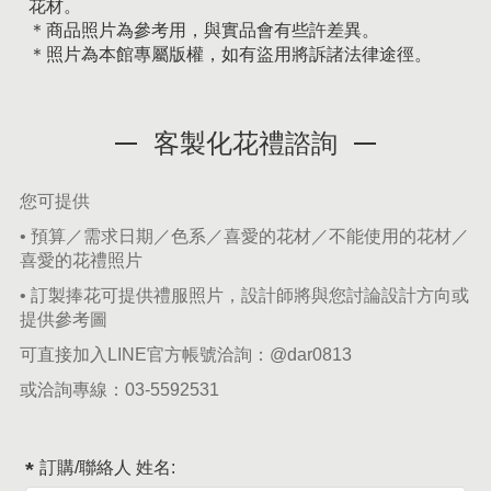
花材。
＊商品照片為參考用，與實品會有些許差異。
＊照片為本館專屬版權，如有盜用將訴諸法律途徑。
客製化花禮諮詢
您可提供
• 預算／需求日期／色系／喜愛的花材／不能使用的花材／
喜愛的花禮照片
• 訂製捧花可提供禮服照片，設計師將與您討論設計方向或
提供參考圖
可直接加入LINE官方帳號洽詢：
@dar0813
或洽詢專線：
03-5592531
訂購/聯絡人 姓名: