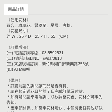
商品詳情
《使用花材》
百合、玫瑰花、腎藥蘭、星辰、唐棉。
《花禮尺寸》
約 W：25 × D：25 × H：55 （CM）
《訂購辦法》
(一) 電話訂購專線：03-5592531
(二) 聯絡訂購LINE：@dar0813
(三) 來店現場訂購：新竹縣湖口鄉新興路356號
(四) ATM轉帳
《備註》
＊訂購前請先詢問該商品是否有貨。
＊請在預定送花日的前 7 日完成訂購及付款。
＊如有疑問請來電洽詢，或欲調整花色、花材亦可事先
告知。
＊應季節關係，如當季花材短缺，本館將更替其他類似