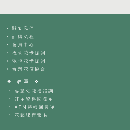
• 關於我們
• 訂購流程
•
會員中心
• 祝賀花卡提詞
• 敬悼花卡提詞
•
台灣花店協會
❖ 表單 ❖
⇀ 客製化花禮諮詢
⇀ 訂單資料回覆單
⇀ ATM轉帳回覆單
⇀ 花藝課程報名