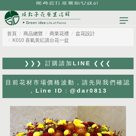
能為您打造最貼心設計
首頁
商品總覽
商業花禮
盆花設計
K010 喜氣黃紅講台花一盆
❯❯❯ 訂購請加LINE ❮❮❮
目前花材市場價格波動，請先與我們確認
，Line ID：@dar0813