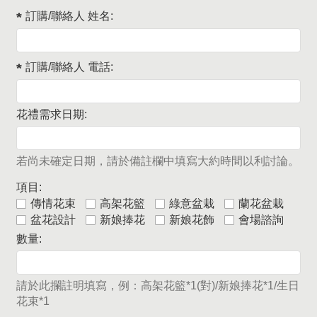
訂購/聯絡人 姓名:
訂購/聯絡人 電話:
花禮需求日期:
若尚未確定日期，請於備註欄中填寫大約時間以利討論。
項目:
傳情花束
高架花籃
綠意盆栽
蘭花盆栽
盆花設計
新娘捧花
新娘花飾
會場諮詢
數量:
請於此攔註明填寫，例：高架花籃*1(對)/新娘捧花*1/生日
花束*1