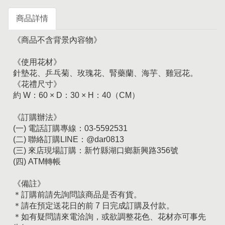
商品詳情
《商品不含背景內容物》
《使用花材》
針墊花、乒乓菊、玫瑰花、腎藥蘭、海芋、雞冠花。
《花禮尺寸》
約 W：60 × D：30 × H：40（CM）
《訂購辦法》
(一) 電話訂購專線：03-5592531
(二) 聯絡訂購LINE：@dar0813
(三) 來店現場訂購：新竹縣湖口鄉新興路356號
(四) ATM轉帳
《備註》
＊訂購前請先詢問該商品是否有貨。
＊請在預定送花日的前 7 日完成訂購及付款。
＊如有疑問請來電洽詢，或欲調整花色、花材亦可事先