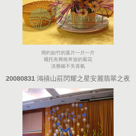
簡約如竹的葉片一片一片
襯托有興格奔放的菊花
淡雅確不失喜氣
20080831 鴻禧山莊閃耀之星安麗翡翠之夜