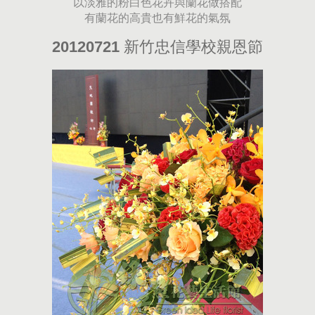
以淡雅的粉白色花卉與蘭花做搭配
有蘭花的高貴也有鮮花的氣氛
20120721 新竹忠信學校親恩節