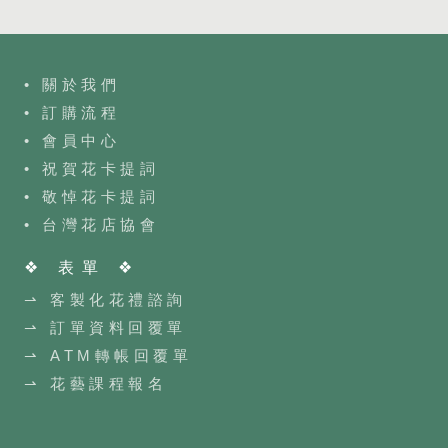
• 關於我們
• 訂購流程
•
會員中心
• 祝賀花卡提詞
• 敬悼花卡提詞
•
台灣花店協會
❖ 表單 ❖
⇀ 客製化花禮諮詢
⇀ 訂單資料回覆單
⇀ ATM轉帳回覆單
⇀ 花藝課程報名