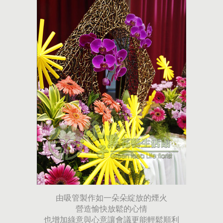
由吸管製作如一朵朵綻放的煙火
營造愉快放鬆的心情
也增加綠意與心意讓會議更能輕鬆順利