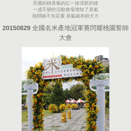
亮麗的桃喜氣的紅一抹清新的綠
一成不變的活動會場增加了喜氣
熱鬧確不失莊重 喜氣確布師大方
20150829 全國名米產地冠軍賽閃耀桃園誓師
大會