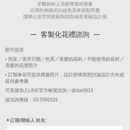
牙醫師給人清新專業的形象
以簡約俐落的白綠色系來搭配呼應
讓辦公室空間更顯和諧與綠意更顯設計感
客製化花禮諮詢
您可提供
• 預算／需求日期／色系／喜愛的花材／不能使用的花材／
喜愛的花禮照片
• 訂製捧花可提供禮服照片，設計師將與您討論設計方向或
提供參考圖
可直接加入LINE官方帳號洽詢：
@dar0813
或洽詢專線：
03-5592531
訂購/聯絡人 姓名: