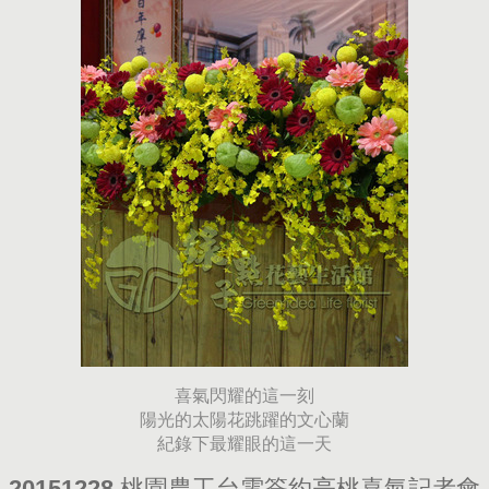
喜氣閃耀的這一刻
陽光的太陽花跳躍的文心蘭
紀錄下最耀眼的這一天
20151228 桃園農工台電簽約亮桃喜氣記者會