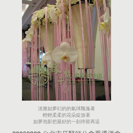
淡雅如夢幻的的氣球飄逸著
輕輕柔柔的花朵綻放著
如夢泡影把最好的一刻停留再這