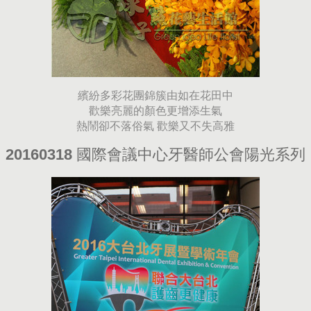
繽紛多彩花團錦簇由如在花田中
歡樂亮麗的顏色更增添生氣
熱鬧卻不落俗氣 歡樂又不失高雅
20160318 國際會議中心牙醫師公會陽光系列