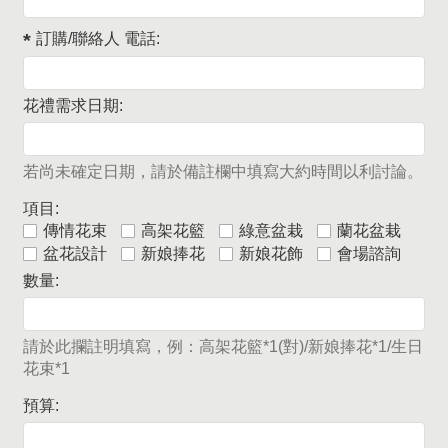
訂購/聯絡人 電話:
花禮需求日期:
若尚未確定日期，請於備註欄中填寫大約時間以利討論。
項目:
傳情花束
高架花籃
綠意盆栽
蘭花盆栽
盆花設計
新娘捧花
新娘花飾
會場諮詢
數量:
請於此攔註明填寫，例：高架花籃*1(對)/新娘捧花*1/生日
花束*1
預算: