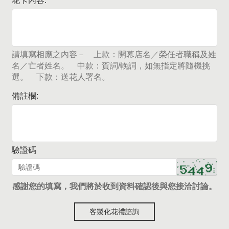
花卡內容:
請填寫相應之內容－ 上款：開幕店名／榮任者職稱及姓
名／亡者姓名。 中款：賀詞/輓詞，如無指定將隨機挑
選。 下款：送花人署名。
備註欄:
驗證碼
感謝您的填寫，我們將於收到資料確認後與您接洽討論。
客製化花禮諮詢