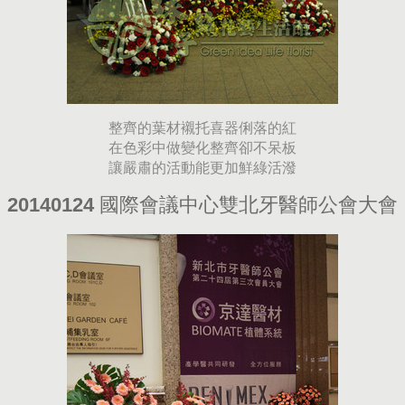
整齊的葉材襯托喜器俐落的紅
在色彩中做變化整齊卻不呆板
讓嚴肅的活動能更加鮮綠活潑
20140124 國際會議中心雙北牙醫師公會大會