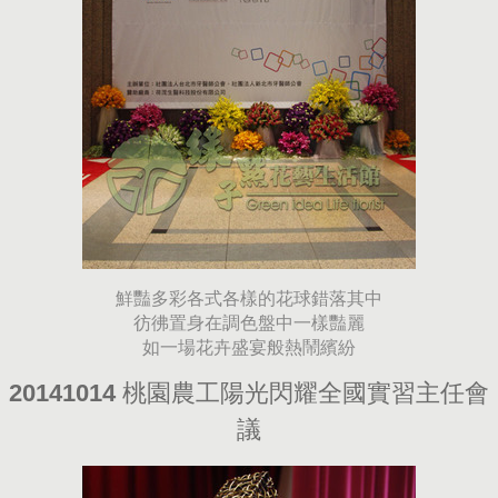
鮮豔多彩各式各樣的花球錯落其中
彷彿置身在調色盤中一樣豔麗
如一場花卉盛宴般熱鬧繽紛
20141014 桃園農工陽光閃耀全國實習主任會
議