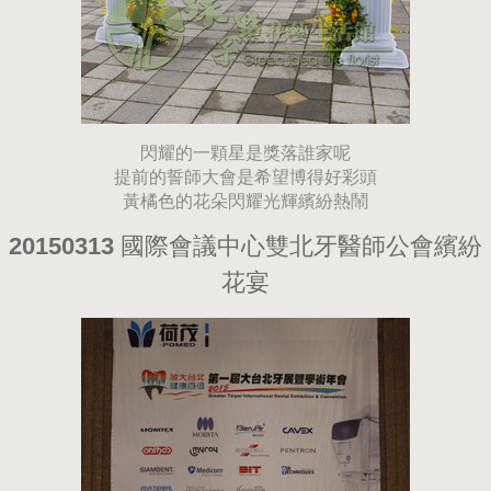
閃耀的一顆星是獎落誰家呢
提前的誓師大會是希望博得好彩頭
黃橘色的花朵閃耀光輝繽紛熱鬧
20150313 國際會議中心雙北牙醫師公會繽紛
花宴