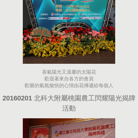
喜氣陽光又溫馨的太陽花
歡迎著來自各方的會員
歡樂的氣氛愉快的心情由花傳遞給每個人
20160201 北科大附屬桃園農工閃耀陽光揭牌
活動