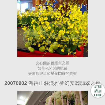
文心蘭的跳躍與亮麗
如星光閃閃的軌跡
夾道歡迎這如星光閃耀的貴賓
20070902 鴻禧山莊淡雅夢幻安麗翡翠之夜