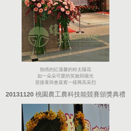
熱情的紅溫馨的粉太陽花
如一朵朵可愛的笑臉與陽光
迎接著與會嘉賓一樣興高采烈
20131120 桃園農工農科技能競賽頒獎典禮