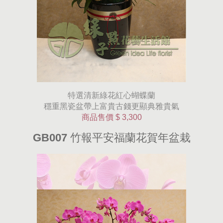
特選清新綠花紅心蝴蝶蘭
穩重黑瓷盆帶上富貴古錢更顯典雅貴氣
商品售價
$ 3,300
GB007 竹報平安福蘭花賀年盆栽