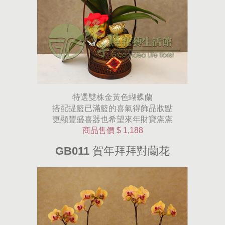
特選雙株金黃色蝴蝶蘭
搭配提籃已滿籃的喜氣得飾品妝點
更顯豐盛喜器也希望來年財寶滿滿
商品售價
$ 1,188
GB011 賀年拜拜對蘭花