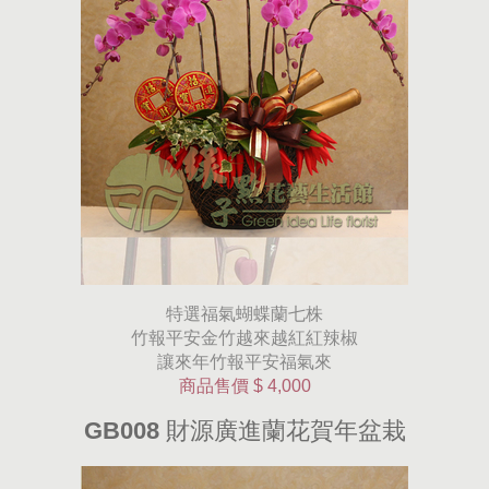
特選福氣蝴蝶蘭七株
竹報平安金竹越來越紅紅辣椒
讓來年竹報平安福氣來
商品售價
$ 4,000
GB008 財源廣進蘭花賀年盆栽